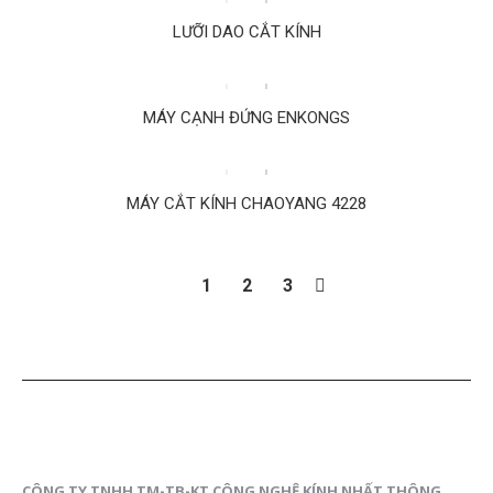
LƯỠI DAO CẮT KÍNH
MÁY CẠNH ĐỨNG ENKONGS
MÁY CẮT KÍNH CHAOYANG 4228
1
2
3
CÔNG TY TNHH TM-TB-KT CÔNG NGHỆ KÍNH NHẤT THÔNG