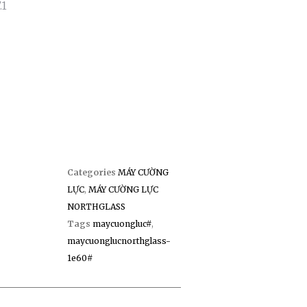
.1
Categories
MÁY CƯỜNG
LỰC
,
MÁY CƯỜNG LỰC
NORTHGLASS
Tags
maycuongluc#
,
maycuonglucnorthglass-
1e60#