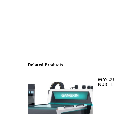
Related Products
MÁY C
NORTH
Read 