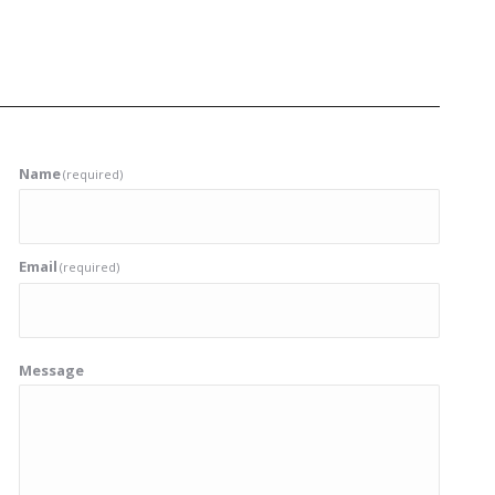
Name
(required)
Email
(required)
Message