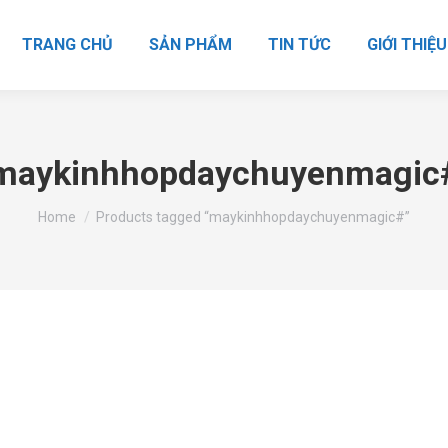
TRANG CHỦ
SẢN PHẨM
TIN TỨC
GIỚI THIỆU
maykinhhopdaychuyenmagic
You are here:
Home
Products tagged “maykinhhopdaychuyenmagic#”