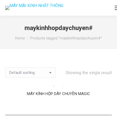
maykinhhopdaychuyen#
You are here:
Home
Products tagged “maykinhhopdaychuyen#”
Showing the single result
MÁY KÍNH HỘP DÂY CHUYỀN MAGIC