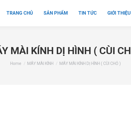
TRANG CHỦ
SẢN PHẨM
TIN TỨC
GIỚI THIỆU
Y MÀI KÍNH DỊ HÌNH ( CÙI CH
You are here:
Home
MÁY MÀI KÍNH
MÁY MÀI KÍNH DỊ HÌNH ( CÙI CHỎ )