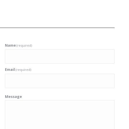
Name
(required)
Email
(required)
Message